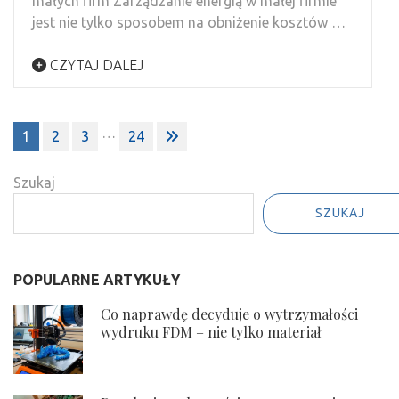
małych firm Zarządzanie energią w małej firmie
jest nie tylko sposobem na obniżenie kosztów …
CZYTAJ DALEJ
Stronicowanie
…
1
2
3
24
wpisów
Szukaj
SZUKAJ
POPULARNE ARTYKUŁY
Co naprawdę decyduje o wytrzymałości
wydruku FDM – nie tylko materiał