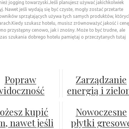
ież jogging towarzyski.Jeśli planujesz używać jakichkolwiek
j. Nawet jeśli wydają się być czyste, mogły zostać przetarte
owników sprzątających używa tych samych produktów, któryc
larach.Kiedy szukasz hotelu, musisz zrównoważyć jakość i cenę
wno przystępny cenowo, jak i znośny. Może to być trudne, ale
czas szukania dobrego hotelu pamiętaj o przeczytanych tutaj
Popraw
Zarządzanie
widoczność
energią i zielo
ojej firmy w
transformacja
ożesz kupić
Nowoczesne
sieci
małej firmie 
, nawet jeśli
płytki gresow
praktyczne kro