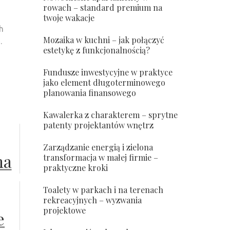
rowach – standard premium na
twoje wakacje
h
Mozaika w kuchni – jak połączyć
.
estetykę z funkcjonalnością?
Fundusze inwestycyjne w praktyce
jako element długoterminowego
planowania finansowego
Kawalerka z charakterem – sprytne
patenty projektantów wnętrz
Zarządzanie energią i zielona
na
transformacja w małej firmie –
praktyczne kroki
 w
Toalety w parkach i na terenach
–
rekreacyjnych – wyzwania
projektowe
e
ki