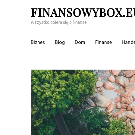
Skip
FINANSOWYBOX.E
to
content
Wszystko opiera się o finanse
(Press
Enter)
Biznes
Blog
Dom
Finanse
Hande