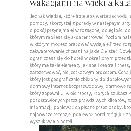
wakacjami na wieki a kata
Jednak wiedza, które hotele są warte zachodu, a
pomocy, skorzystaj z porady w następnym artyku
o pokój przynajmniej w rozsądnej odległości o
którym możesz się skoncentrować. Poziom hałas
w którym możesz pracować wydajnie.Przed rozp
zakwaterowanie chcesz i na jakie Cię stać. Dowied
ograniczasz się do hoteli w określonym przedzi
który ma takie elementy jak spa i centra fitness
zarezerwować, nie jest łatwym procesem. Cena 
który jest geograficznie zbliżony do docelowyc
darmowy internet bezprzewodowy, darmowe rozm
który zapewni Ci wiele rzeczy, których szukasz.
pozostawionych przez prawdziwych klientów, za
informacji, ponieważ są pisane przez osoby, kt
najnowsze recenzje, ponieważ hotel mógł już za
wyszukiwania hoteli.