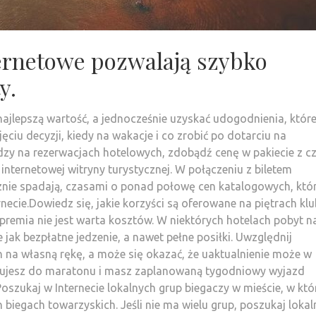
ternetowe pozwalają szybko
y.
lepszą wartość, a jednocześnie uzyskać udogodnienia, które
ciu decyzji, kiedy na wakacje i co zrobić po dotarciu na
ędzy na rezerwacjach hotelowych, zdobądź cenę w pakiecie z 
nternetowej witryny turystycznej. W połączeniu z biletem
znie spadają, czasami o ponad połowę cen katalogowych, któr
necie.Dowiedz się, jakie korzyści są oferowane na piętrach kl
remia nie jest warta kosztów. W niektórych hotelach pobyt n
jak bezpłatne jedzenie, a nawet pełne posiłki. Uwzględnij
 na własną rękę, a może się okazać, że uaktualnienie może w
renujesz do maratonu i masz zaplanowaną tygodniowy wyjazd
oszukaj w Internecie lokalnych grup biegaczy w mieście, w kt
h biegach towarzyskich. Jeśli nie ma wielu grup, poszukaj loka