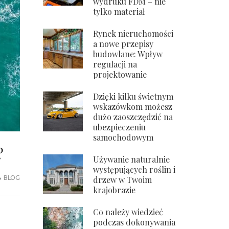
wydruku FDM – nie
tylko materiał
Rynek nieruchomości
a nowe przepisy
budowlane: Wpływ
regulacji na
projektowanie
Dzięki kilku świetnym
wskazówkom możesz
dużo zaoszczędzić na
ubezpieczeniu
samochodowym
?
Używanie naturalnie
występujących roślin i
BLOG
drzew w Twoim
krajobrazie
Co należy wiedzieć
podczas dokonywania