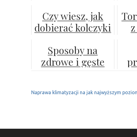
pandemii:
nie
Czy wiesz, jak
Tor
Wsparcie
dobierać kolczyki
z
rodziców w
do fryzury?
edukacji dzieci
Sposoby na
porady od
zdrowe i gęste
pr
eksperta
włosy
fun
e
Nawigacja
Naprawa klimatyzacji na jak najwyższym pozio
wpisu
r