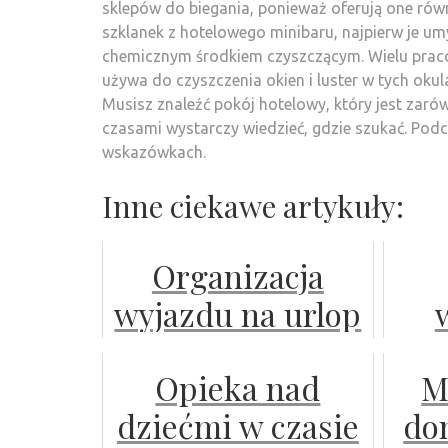
sklepów do biegania, ponieważ oferują one równ
szklanek z hotelowego minibaru, najpierw je umy
chemicznym środkiem czyszczącym. Wielu prac
używa do czyszczenia okien i luster w tych oku
Musisz znaleźć pokój hotelowy, który jest zaró
czasami wystarczy wiedzieć, gdzie szukać. Pod
wskazówkach.
Inne ciekawe artykuły:
Organizacja
wyjazdu na urlop
– o czym należy
sw
Opieka nad
M
pamiętać?
dziećmi w czasie
dom