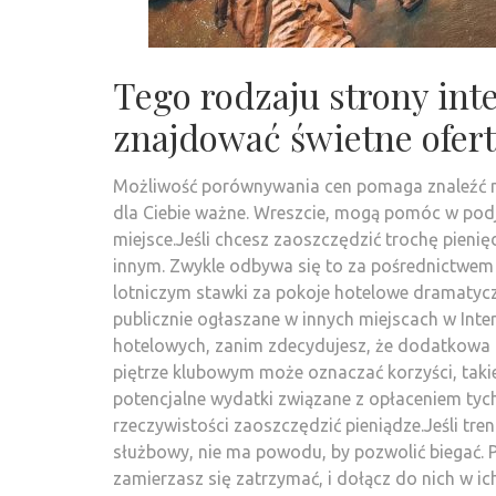
Tego rodzaju strony in
znajdować świetne ofert
Możliwość porównywania cen pomaga znaleźć naj
dla Ciebie ważne. Wreszcie, mogą pomóc w podję
miejsce.Jeśli chcesz zaoszczędzić trochę pieni
innym. Zwykle odbywa się to za pośrednictwem i
lotniczym stawki za pokoje hotelowe dramatyc
publicznie ogłaszane w innych miejscach w Inter
hotelowych, zanim zdecydujesz, że dodatkowa p
piętrze klubowym może oznaczać korzyści, takie 
potencjalne wydatki związane z opłaceniem tych
rzeczywistości zaoszczędzić pieniądze.Jeśli t
służbowy, nie ma powodu, by pozwolić biegać. P
zamierzasz się zatrzymać, i dołącz do nich w ic