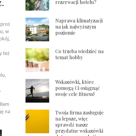
z.
rezerwacji hotelu?
Naprawa klimatyzacji
oproś
na jak najwyższym
u, w
poziomie
okój,
Co trzeba wiedzieć na
y też
temat hobby
lu,
Wskazówki, które
pomogą Ci osiągnąć
,
swoje cele fitness!
ódłem
gę na
Twoja firma zasługuje
na lepsze, więc
sprawdź nasze
przydatne wskazówki