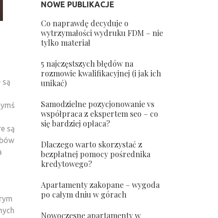
NOWE PUBLIKACJE
Co naprawdę decyduje o
wytrzymałości wydruku FDM – nie
tylko materiał
5 najczęstszych błędów na
rozmowie kwalifikacyjnej (i jak ich
 są
unikać)
Samodzielne pozycjonowanie vs
czymś
współpraca z ekspertem seo – co
się bardziej opłaca?
e są
ubów
Dlaczego warto skorzystać z
a
bezpłatnej pomocy pośrednika
kredytowego?
Apartamenty zakopane – wygoda
po całym dniu w górach
órym
lnych
Nowoczesne apartamenty w