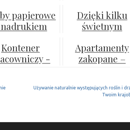
 masz świetnej
inspirowane
by papierowe
Dzięki kilku
historii
wyglądem beto
 nadrukiem
świetnym
kredytowej
wskazówko
Kontener
Apartamenty
możesz dużo
acowniczy -
zakopane –
zaoszczędzić 
kcjonalność i
komfortowy
ubezpieczeni
rgonomia w
odpoczynek 
samochodow
mie
Używanie naturalnie występujących roślin i d
jednym
centrum
Twoim krajob
ozwiązaniu
górskiego
kurortu