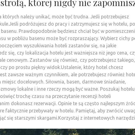
strofą, której nigdy nie zapomnis
 których należy unikać, może być trudna. Jeśli potrzebujesz
le.Jeśli podróżujesz do pracy i zatrzymujesz się w hotelu, p
d basenu. Prawdopodobnie będziesz chciał być w pomieszczeni
u w pobliżu basenu może być rozpraszający. Wybierz cichy p
oczęciem wyszukiwania hoteli zastanów się, na jakie
z się, czy lokalizacja hotelu jest ważniejsza niż jego cena, cz
ale cenowym. Zastanów się również, czy potrzebujesz takiego,
, czy po prostu piękny widok.Ustalenie, który hotel chcesz
jest zawsze ważnym czynnikiem, ale potrzebujesz również hote
h miejsc docelowych. Siłownia, basen, darmowe śniadanie,
owy lokalne i inne rzeczy mogą być ważne. Poszukaj hotelu
Poświęć trochę czasu na przeczytanie recenzji hoteli
nim dokonasz rezerwacji. Opinie te są często najlepszym źr
óre faktycznie przebywały w hotelu. Pamiętaj, aby zwrócić uwa
jąć się starszymi skargami.Korzystaj z internetowych narzędzi