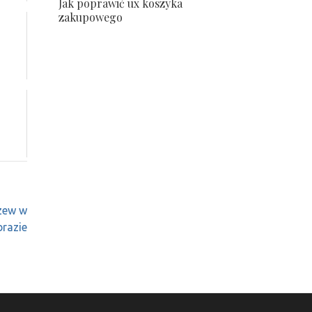
Jak poprawić ux koszyka
zakupowego
nu
m
na
u
w
ym
rzew w
razie