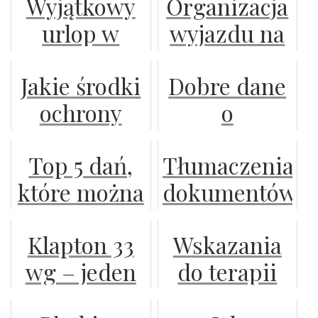
Wyjątkowy
Organizacja
maliny?
urlop w
wyjazdu na
polanicy
urlop – o
Jakie środki
Dobre dane
zdrój:
czym należy
ochrony
o
zaplanuj
pamiętać?
roślin są
przechowywan
nocleg w
Top 5 dań,
Tłumaczenia
najpopularniejsze
pigwy
komfortowym
które można
dokumentów
na rynku?
pospolitej
domku i
odgrzać w
na potrzeby
ciesz się
Klapton 33
Wskazania
foremkach
biznesu
urokami
wg – jeden
do terapii
aluminiowych
okolicy!
produkt,
stawów