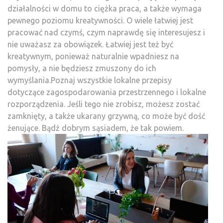
działalności w domu to ciężka praca, a także wymaga
pewnego poziomu kreatywności. O wiele łatwiej jest
pracować nad czymś, czym naprawdę się interesujesz i
nie uważasz za obowiązek. Łatwiej jest też być
kreatywnym, ponieważ naturalnie wpadniesz na
pomysły, a nie będziesz zmuszony do ich
wymyślania.Poznaj wszystkie lokalne przepisy
dotyczące zagospodarowania przestrzennego i lokalne
rozporządzenia. Jeśli tego nie zrobisz, możesz zostać
zamknięty, a także ukarany grzywną, co może być dość
żenujące. Bądź dobrym sąsiadem, że tak powiem.