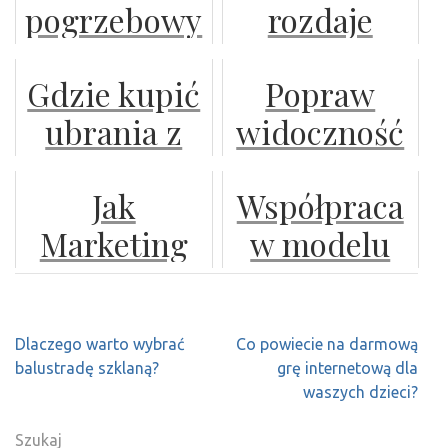
pogrzebowy
rozdaje
– wyzwania
reklamowe
z którym
klientom
projektowe
Gdzie kupić
Popraw
zawsze
gadżety
ubrania z
widoczność
będzie wam
reklamowe
lnu?
swojej firmy
raźniej
Jak
Współpraca
w sieci
Marketing
w modelu
Dialog?
B2B
Skuteczne
Nawigacja
Dlaczego warto wybrać
Co powiecie na darmową
Narzędzie
wpisu
balustradę szklaną?
grę internetową dla
Budowania
waszych dzieci?
Relacji z
Szukaj