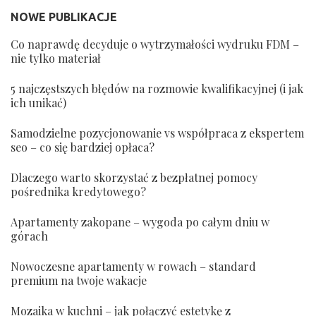
NOWE PUBLIKACJE
Co naprawdę decyduje o wytrzymałości wydruku FDM –
nie tylko materiał
5 najczęstszych błędów na rozmowie kwalifikacyjnej (i jak
ich unikać)
Samodzielne pozycjonowanie vs współpraca z ekspertem
seo – co się bardziej opłaca?
Dlaczego warto skorzystać z bezpłatnej pomocy
pośrednika kredytowego?
Apartamenty zakopane – wygoda po całym dniu w
górach
Nowoczesne apartamenty w rowach – standard
premium na twoje wakacje
Mozaika w kuchni – jak połączyć estetykę z