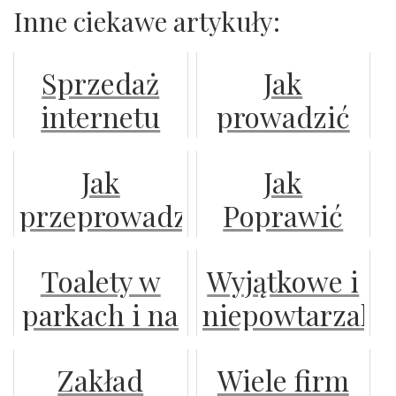
Inne ciekawe artykuły:
Sprzedaż
Jak
internetu
prowadzić
dla
szkolenia
Jak
Jak
poważnych
online?
przeprowadza
Poprawić
klientów
się
Prędkość
Toalety w
Wyjątkowe i
postępowanie
Internetu?
parkach i na
niepowtarzaln
rozwodowe?
terenach
na rynku
Zakład
Wiele firm
rekreacyjnych
słodycze