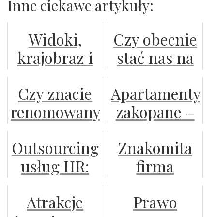
Inne ciekawe artykuły:
Widoki,
Czy obecnie
krajobraz i
stać nas na
czyste
renomowane
Czy znacie
Apartamenty
powietrze,
robocze
renomowanych
zakopane –
to coś co
buty
producentów
komfortowy
gwarantują
ochronne?
Outsourcing
Znakomita
odzieży
odpoczynek
nam polskie
usług HR:
firma
ochronnej?
w centrum
góry
Korzyści i
wydająca
górskiego
Atrakcje
Prawo
wyzwania
certyfikaty
kurortu