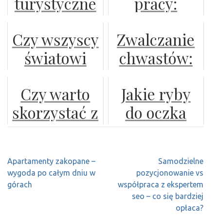
turystyczne
pracy:
współpracy
kompetencji
w
zatrudnianie
z agencjami
zawodowych
Czy wszyscy
Zwalczanie
Kazimierzu
b2b vs.
rekrutacyjnymi
światowi
chwastów:
nad Wisłą
umowa o
producenci
jak radzić
pracę
Czy warto
Jakie ryby
odzieży
sobie z
skorzystać z
do oczka
ochronnej
rosnącą
pomocy
wodnego w
już
odpornością?
doradcy
ogrodzie,
funkcjonują
Wprowadzenie
Nawigacja
Apartamenty zakopane –
Samodzielne
kredytowego
które będą
w Polsce?
do
wpisu
wygoda po całym dniu w
pozycjonowanie vs
podczas
nie tylko
problemu
górach
współpraca z ekspertem
seo – co się bardziej
ubiegania
ozdobą, ale i
opłaca?