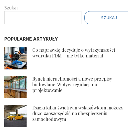
się o kredyt?
naturalnymi
Szukaj
czyścicielami...
SZUKAJ
POPULARNE ARTYKUŁY
Co naprawdę decyduje o wytrzymałości
wydruku FDM – nie tylko materiał
Rynek nieruchomości a nowe przepisy
budowlane: Wpływ regulacji na
projektowanie
Dzięki kilku świetnym wskazówkom możesz
dużo zaoszczędzić na ubezpieczeniu
samochodowym