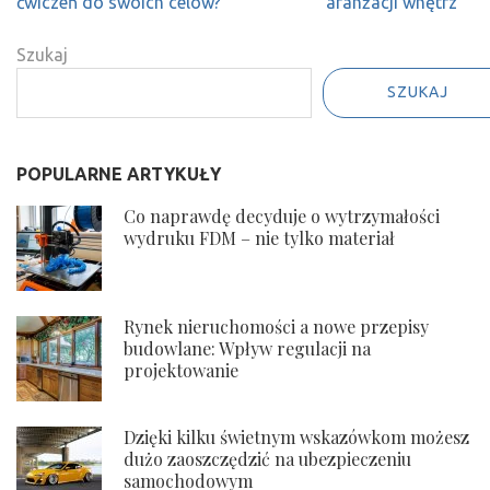
Twoich
obciążeniowe
ćwiczeń do swoich celów?
aranżacji wnętrz
Upraw
dla dzieci
Szukaj
SZUKAJ
POPULARNE ARTYKUŁY
Co naprawdę decyduje o wytrzymałości
wydruku FDM – nie tylko materiał
Rynek nieruchomości a nowe przepisy
budowlane: Wpływ regulacji na
projektowanie
Dzięki kilku świetnym wskazówkom możesz
dużo zaoszczędzić na ubezpieczeniu
samochodowym