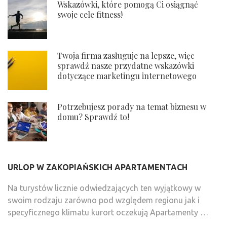
Wskazówki, które pomogą Ci osiągnąć
swoje cele fitness!
Twoja firma zasługuje na lepsze, więc
sprawdź nasze przydatne wskazówki
dotyczące marketingu internetowego
Potrzebujesz porady na temat biznesu w
domu? Sprawdź to!
URLOP W ZAKOPIAŃSKICH APARTAMENTACH
Na turystów licznie odwiedzających ten wyjątkowy w
swoim rodzaju zarówno pod względem regionu jak i
specyficznego klimatu kurort oczekują Apartamenty …