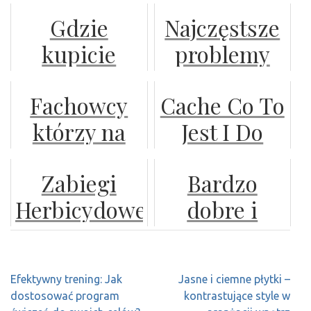
kluczowe
w zależności
klimat do
Gdzie
Najczęstsze
zalety
od pory
kuchni
kupicie
problemy
roku?
doskonałą
wykrywane
Fachowcy
Cache Co To
kurtkę
podczas
którzy na
Jest I Do
ochronną?
przeglądów
pewno
Czego Służy
technicznych
Zabiegi
Bardzo
odpowiednio
w lublinie
Herbicydowe
dobre i
odnowią
na Jesieni:
znakomicie
waszą
Kluczowa
działające
elewację
Nawigacja
Efektywny trening: Jak
Jasne i ciemne płytki –
Ochrona dla
kołdry
wpisu
dostosować program
kontrastujące style w