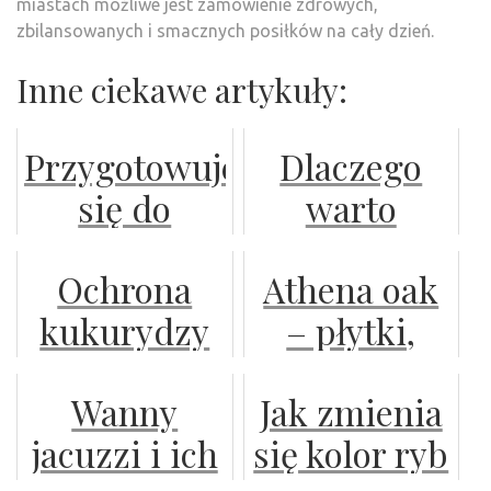
miastach możliwe jest zamówienie zdrowych,
zbilansowanych i smacznych posiłków na cały dzień.
Inne ciekawe artykuły:
Przygotowujesz
Dlaczego
się do
warto
wyjazdu w
stosować
Ochrona
Athena oak
góry?
zaprawy
kukurydzy
– płytki,
nasienne?
na polu: Jak
które
Wanny
Jak zmienia
walczyć ze
wprowadzają
jacuzzi i ich
się kolor ryb
szkodnikami
przytulny