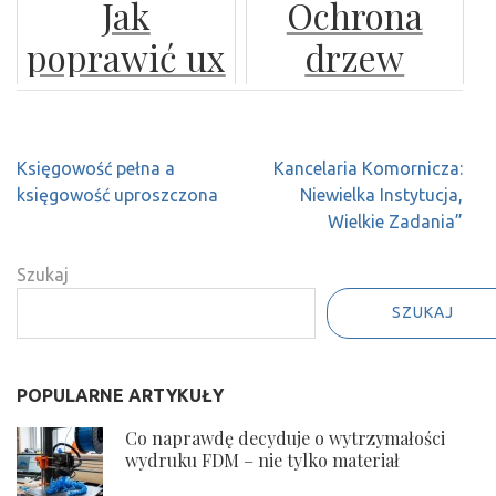
Jak
Ochrona
zdolność
czym należy
poprawić ux
drzew
kredytową w
pamiętać?
koszyka
owocowych
5 prostych
zakupowego
przed
krokach
Nawigacja
Księgowość pełna a
Kancelaria Komornicza:
insektami i
wpisu
księgowość uproszczona
Niewielka Instytucja,
chorobami
Wielkie Zadania”
grzybowymi
Szukaj
SZUKAJ
POPULARNE ARTYKUŁY
Co naprawdę decyduje o wytrzymałości
wydruku FDM – nie tylko materiał