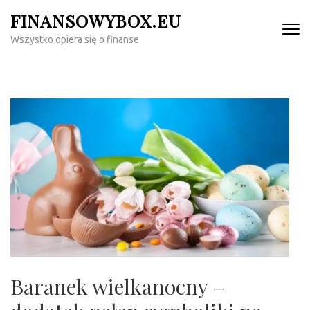
Skip
FINANSOWYBOX.EU
to
Wszystko opiera się o finanse
content
(Press
Enter)
Baranek wielkanocny –