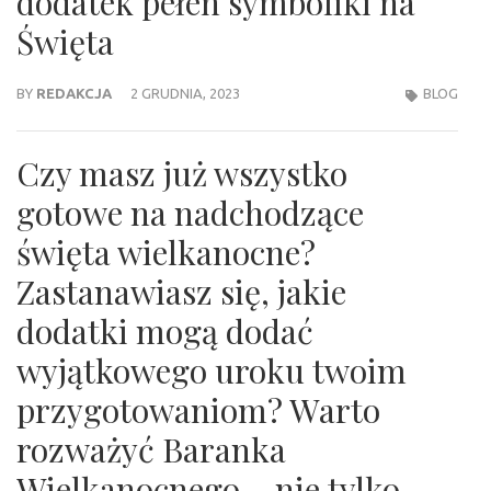
dodatek pełen symboliki na
Święta
BY
REDAKCJA
2 GRUDNIA, 2023
BLOG
Czy masz już wszystko
gotowe na nadchodzące
święta wielkanocne?
Zastanawiasz się, jakie
dodatki mogą dodać
wyjątkowego uroku twoim
przygotowaniom? Warto
rozważyć Baranka
Wielkanocnego – nie tylko