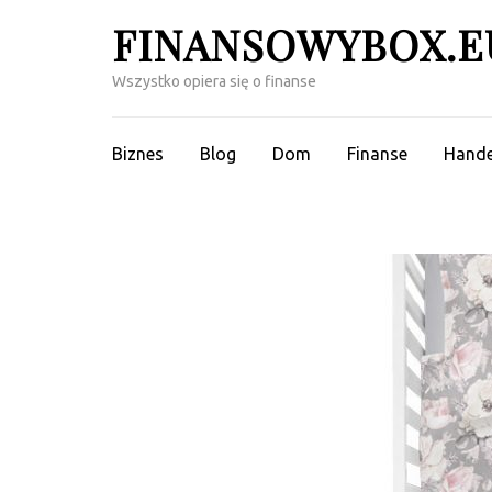
Skip
FINANSOWYBOX.E
to
content
Wszystko opiera się o finanse
(Press
Enter)
Biznes
Blog
Dom
Finanse
Hande