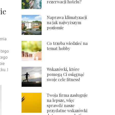
rezerwacji hotelu?
ie
Naprawa klimatyzacji
na jak najwyższym
poziomie
enia
Co trzeba wiedzieć na
temat hobby
e tego
tego
bie
Wskazówki, które
ku. I
pomogą Ci osiągnąć
swoje cele fitness!
Twoja firma zasługuje
na lepsze, więc
sprawdź nasze
przydatne wskazówki