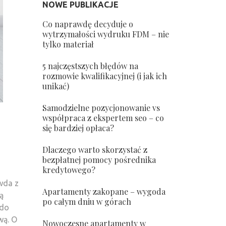
NOWE PUBLIKACJE
Co naprawdę decyduje o
wytrzymałości wydruku FDM – nie
tylko materiał
5 najczęstszych błędów na
rozmowie kwalifikacyjnej (i jak ich
unikać)
Samodzielne pozycjonowanie vs
współpraca z ekspertem seo – co
się bardziej opłaca?
Dlaczego warto skorzystać z
bezpłatnej pomocy pośrednika
kredytowego?
awda z
Apartamenty zakopane – wygoda
ą
po całym dniu w górach
 do
wą. O
Nowoczesne apartamenty w