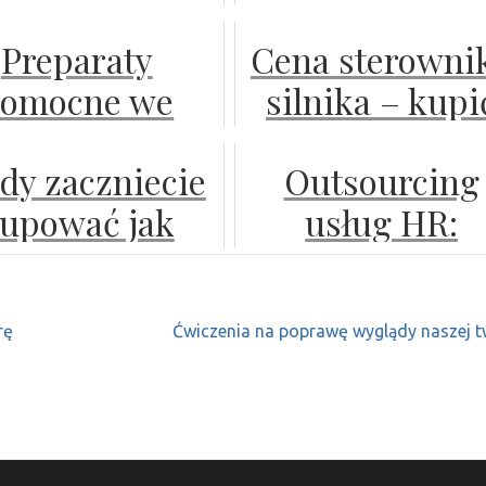
owinniście
narzędzie w
Preparaty
Cena sterowni
postawić
zwalczaniu
omocne we
silnika – kupi
chwastów
wzroście i
nowy czy
dy zaczniecie
Outsourcing
chronie zbóż
używany?
upować jak
usług HR:
ozimych
najlepszą
Korzyści i
aparaturę
wyzwania
rę
Ćwiczenia na poprawę wyglądy naszej t
boratoryjną?
współpracy z
agencjami
rekrutacyjnym