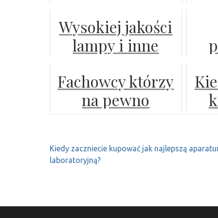
zaprawy
p
Wysokiej jakości
nasienne?
lampy i inne
p
produkty szklane
Fachowcy którzy
Kie
oraz
o
na pewno
k
poszukiwanie
odpowiednio
ofert ich
odnowią waszą
sprzedaży
Nawigacja
Kiedy zaczniecie kupować jak najlepszą aparatu
elewację
la
wpisu
laboratoryjną?