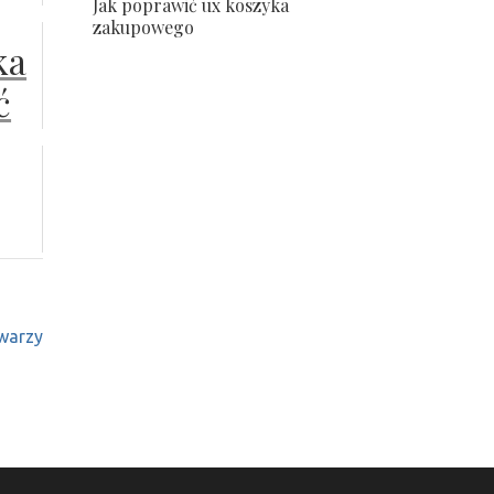
Jak poprawić ux koszyka
zakupowego
ka
ć
warzy
i