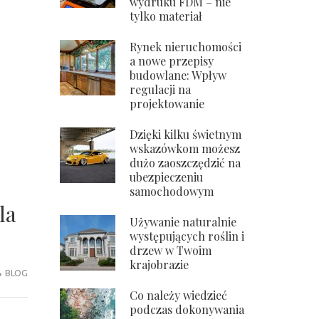
wydruku FDM – nie
tylko materiał
Rynek nieruchomości
a nowe przepisy
budowlane: Wpływ
regulacji na
projektowanie
Dzięki kilku świetnym
wskazówkom możesz
dużo zaoszczędzić na
ubezpieczeniu
samochodowym
la
Używanie naturalnie
występujących roślin i
drzew w Twoim
krajobrazie
BLOG
Co należy wiedzieć
podczas dokonywania