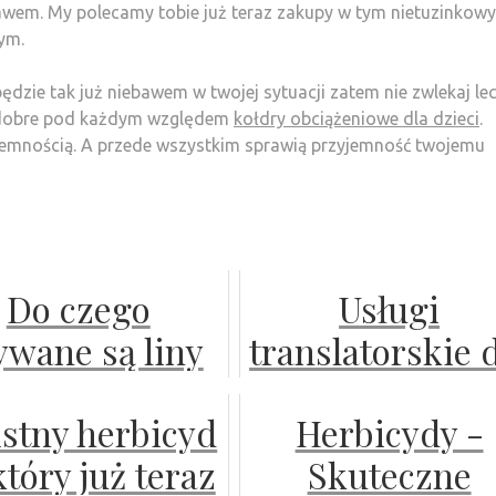
bawem. My polecamy tobie już teraz zakupy w tym nietuzinkow
ym.
ędzie tak już niebawem w twojej sytuacji zatem nie zwlekaj lec
zo dobre pod każdym względem
kołdry obciążeniowe dla dzieci
.
yjemnością. A przede wszystkim sprawią przyjemność twojemu
Do czego
Usługi
ywane są liny
translatorskie 
elastyczne?
firm
istny herbicyd
Herbicydy -
który już teraz
Skuteczne