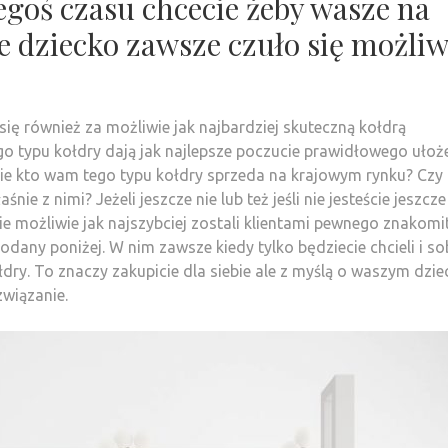
iegoś czasu chcecie żeby wasze na
e dziecko zawsze czuło się możliw
 się również za możliwie jak najbardziej skuteczną kołdrą
go typu kołdry dają jak najlepsze poczucie prawidłowego ułoż
cie kto wam tego typu kołdry sprzeda na krajowym rynku? Czy
nie z nimi? Jeżeli jeszcze nie lub też jeśli nie jesteście jeszcz
e możliwie jak najszybciej zostali klientami pewnego znakomi
odany poniżej. W nim zawsze kiedy tylko będziecie chcieli i so
łdry. To znaczy zakupicie dla siebie ale z myślą o waszym dziec
związanie.