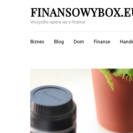
Skip
FINANSOWYBOX.E
to
content
Wszystko opiera się o finanse
(Press
Enter)
Biznes
Blog
Dom
Finanse
Hande