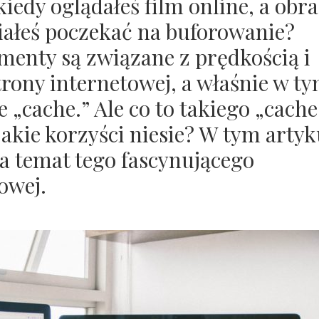
iedy oglądałeś film online, a obr
ałeś poczekać na buforowanie?
menty są związane z prędkością i
trony internetowej, a właśnie w t
e „cache.” Ale co to takiego „cache
 jakie korzyści niesie? W tym artyk
a temat tego fascynującego
owej.