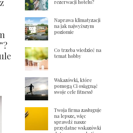
az
rezerwacji hotelu?
Naprawa klimatyzacji
na jak najwyższym
ym
poziomie
”?
Co trzeba wiedzieć na
ule
temat hobby
Wskazówki, które
pomogą Ci osiągnąć
swoje cele fitness!
Twoja firma zasługuje
na lepsze, więc
sprawdź nasze
przydatne wskazówki