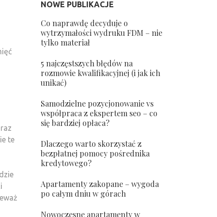
NOWE PUBLIKACJE
Co naprawdę decyduje o
wytrzymałości wydruku FDM – nie
tylko materiał
mięć
5 najczęstszych błędów na
rozmowie kwalifikacyjnej (i jak ich
unikać)
Samodzielne pozycjonowanie vs
współpraca z ekspertem seo – co
się bardziej opłaca?
 raz
ie te
Dlaczego warto skorzystać z
bezpłatnej pomocy pośrednika
kredytowego?
dzie
Apartamenty zakopane – wygoda
i
po całym dniu w górach
ieważ
Nowoczesne apartamenty w