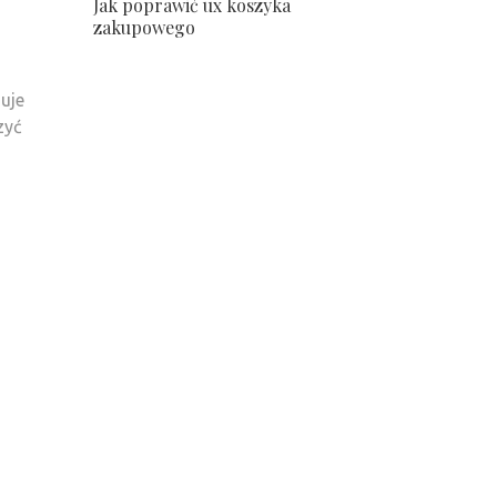
Jak poprawić ux koszyka
zakupowego
uje
zyć