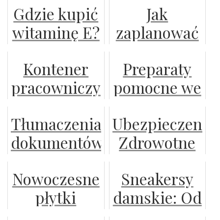
Gdzie kupić
Jak
pianką PUR
najlepszego
witaminę E?
zaplanować
psychoterapeu
przeprowadzkę
Kontener
Preparaty
aby było jak
pracowniczy
pomocne we
najtaniej?
-
wzroście i
Tłumaczenia
Ubezpieczenie
funkcjonalność
ochronie
dokumentów
Zdrowotne
i ergonomia
zbóż
na potrzeby
w Polsce od
w jednym
ozimych
Nowoczesne
Sneakersy
biznesu
A do Z: Jak
rozwiązaniu
płytki
damskie: Od
Działa NFZ,
gresowe
trendów
Co Oferują