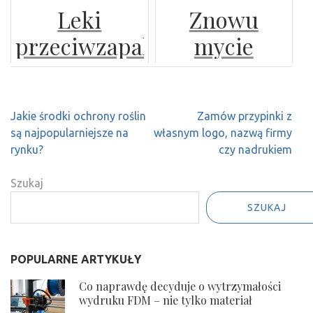
Leki
Znowu
inspirowane
sezonowych
Polisy
przeciwzapalne
mycie
wyglądem
po
Prywatne i
- skuteczne
twojego
betonu
personalizację
Dlaczego
Środki na
auta, nie
Wa...
Nawigacja
Jakie środki ochrony roślin
Zamów przypinki z
zwalczanie
okazało się
wpisu
są najpopularniejsze na
własnym logo, nazwą firmy
stanów
w pełni
rynku?
czy nadrukiem
zapalnych
skuteczne?
Szukaj
SZUKAJ
POPULARNE ARTYKUŁY
Co naprawdę decyduje o wytrzymałości
wydruku FDM – nie tylko materiał