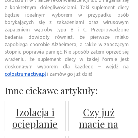
colostrum w trakcie rekonwalescencji lub zmagania się
z konkretnymi dolegliwościami. Taki suplement diety
będzie idealnym wyborem w przypadku osób
borykających się z zakażeniami oraz wirusowym
zapaleniem wątroby typu B i C. Przeprowadzone
badania dowiodły również, że pierwsze mleko
zapobiega chorobie Alzheimera, a także w znaczącym
stopniu poprawia pamięć. Nie sposób zatem oprzeć się
wrażeniu, że suplement diety w takiej formie jest
doskonałym wyborem dla każdego – wejdź na
colostrumactive.pl
i zamów go już dziś!
Inne ciekawe artykuły:
Izolacja i
Czy już
ocieplanie
macie na
poddasza
oku jak