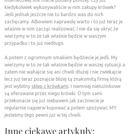
internetowej link macie podany poniżej. Czy już
kiedykolwiek wykonywaliście w nim zakupy krówek?
Jeśli jednak jeszcze nie to bardzo was do nich
zachęcamy. Albowiem naprawdę warto i to już teraz je
właśnie w nim zacząć realizować. I nie da się ukryć że
wierzymy w to że tak właśnie będzie w waszym
przypadku i to już niedługo.
A potem z ogromnym smakiem będziecie je jedli. My
wierzymy w to że tak właśnie będzie w waszej sytuacji a
zatem nie wahajcie się ani chwili dłużej i nie zwlekajcie
lecz już teraz poznajcie bliżej tą znakomitą firmę którą
jest wybitny
sklep z krówkami
. I niemniej nietuzinkowe
są oferowane przez niego krówki. O tym sami
przekonacie się już niebawem jak zaczniecie je
regularnie najpierw kupować a potem spożywać. MY
jesteśmy tego pewni już w tej chwili.
Inne ciekawe artykuły: