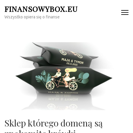
Skip
FINANSOWYBOX.EU
to
Wszystko opiera się o finanse
content
(Press
Enter)
Sklep którego domeną są