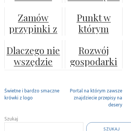
producenci
Twoim
Zamów
Punkt w
odzieży
krajobrazie
przypinki z
którym
ochronnej
własnym
zawsze
już
Dlaczego nie
Rozwój
logo, nazwą
warto
funkcjonują
wszędzie
gospodarki
firmy czy
zamówić dla
w Polsce?
można
cyfrowej –
nadrukiem
siebie
kupić
jakie
depilację
Nawigacja
Świetne i bardzo smaczne
Portal na którym zawsze
bardzo
wyzwania
wpisu
krówki z logo
znajdziecie przepisy na
dobre
stoją przed
desery
koszulki?
przedsiębiorc
Szukaj
SZUKAJ