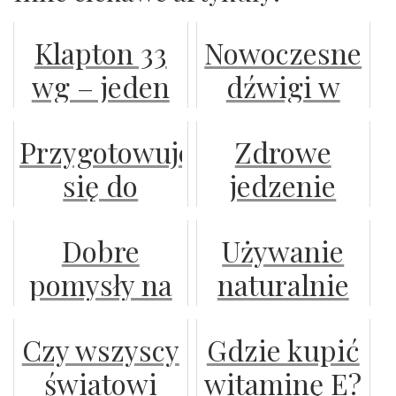
Klapton 33
Nowoczesne
wg – jeden
dźwigi w
produkt,
nowym
Przygotowujesz
Zdrowe
wiele
targu:
się do
jedzenie
możliwości
przewodnik
wyjazdu w
dostarczane
w walce z
po
Dobre
Używanie
góry?
do domu lub
chwastami
najnowszych
pomysły na
naturalnie
biura
trendach
zabawy
występujących
Czy wszyscy
Gdzie kupić
drewnianymi
roślin i
światowi
witaminę E?
klockami
drzew w