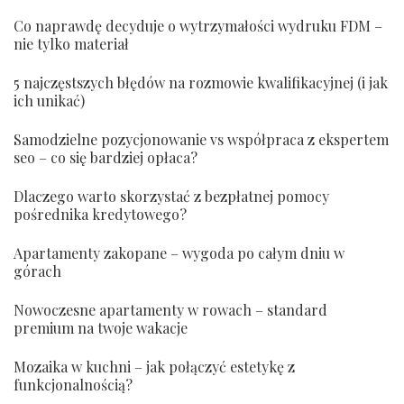
Co naprawdę decyduje o wytrzymałości wydruku FDM –
nie tylko materiał
5 najczęstszych błędów na rozmowie kwalifikacyjnej (i jak
ich unikać)
Samodzielne pozycjonowanie vs współpraca z ekspertem
seo – co się bardziej opłaca?
Dlaczego warto skorzystać z bezpłatnej pomocy
pośrednika kredytowego?
Apartamenty zakopane – wygoda po całym dniu w
górach
Nowoczesne apartamenty w rowach – standard
premium na twoje wakacje
Mozaika w kuchni – jak połączyć estetykę z
funkcjonalnością?