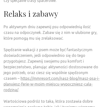
czy specjalne trasy spacerowe.
Relaks i zabawy
Po aktywnym dniu zapewnij psu odpowiednią ilość
czasu na odpoczynek. Zabaw się z nim w ulubione gry,
które pomogą mu się zrelaksować.
Spędzanie wakacji z psem może być fantastycznym
doświadczeniem, jeśli odpowiednio się do tego
przygotujesz. Zapewnij swojemu psu komfort i
bezpieczeństwo, planując aktywności dostosowane do
jego potrzeb, oraz ciesz się wspólnie spędzonym
czasem –
https://mmresort.com/nasz-blog/masz-psa-i-
planujesz-ferie-w-moim-miejscu-wypoczniesz-cala-
rodzina/
.
Wartościowa podróż to taka, która zostawia dobre
wspomnienia zarówno tobie, jak i twojemu wiernemu