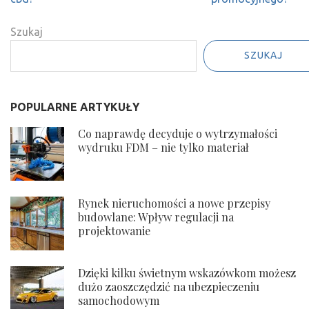
betonu
Wpływ
regulacji na
Szukaj
projektowanie
SZUKAJ
POPULARNE ARTYKUŁY
Co naprawdę decyduje o wytrzymałości
wydruku FDM – nie tylko materiał
Rynek nieruchomości a nowe przepisy
budowlane: Wpływ regulacji na
projektowanie
Dzięki kilku świetnym wskazówkom możesz
dużo zaoszczędzić na ubezpieczeniu
samochodowym