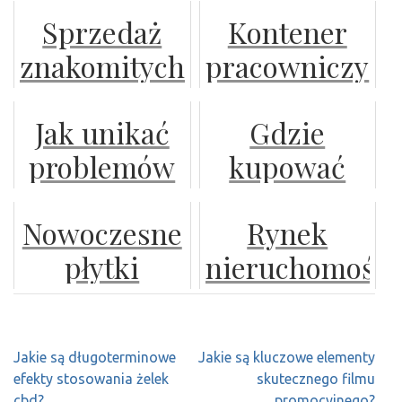
niepełnosprawne
Sprzedaż
Kontener
góry?
b2b vs.
znakomitych
pracowniczy
umowa o
dzbanków
-
pracę
Jak unikać
Gdzie
filtrujących
funkcjonalność
problemów
kupować
i ergonomia
z fugami
okulary
w jednym
Nowoczesne
Rynek
przy
przeciwsłonec
rozwiązaniu
płytki
nieruchomości
układaniu
— w sklepie
gresowe
a nowe
płytek?
internetowym
inspirowane
przepisy
czy
Nawigacja
Jakie są długoterminowe
Jakie są kluczowe elementy
wyglądem
budowlane:
stacjonarnym?
wpisu
efekty stosowania żelek
skutecznego filmu
cbd?
promocyjnego?