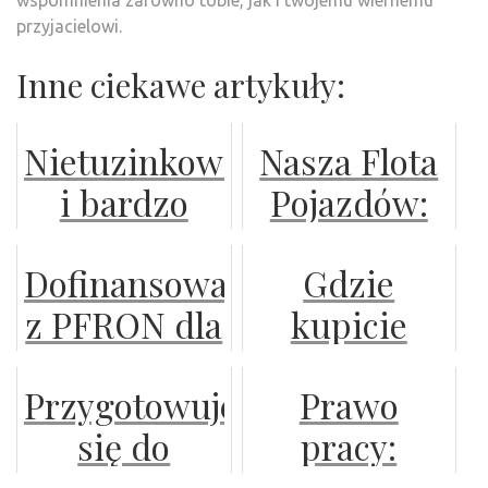
przyjacielowi.
Inne ciekawe artykuły:
Nietuzinkowe
Nasza Flota
i bardzo
Pojazdów:
piękne
Nowoczesne
Dofinansowanie
Gdzie
dekoracje
Rozwiązania
z PFRON dla
kupicie
żeglarskie
Transportowe
pracodawców
doskonałą
Przygotowujesz
Prawo
zatrudniających
kurtkę
się do
pracy:
osoby
ochronną?
wyjazdu w
zatrudnianie