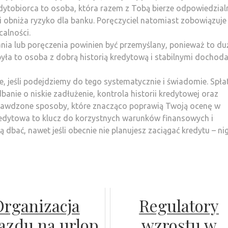
dytobiorca to osoba, która razem z Tobą bierze odpowiedzial
i obniża ryzyko dla banku. Poręczyciel natomiast zobowiązuje 
alności.
a lub poręczenia powinien być przemyślany, ponieważ to du
 była to osoba z dobrą historią kredytową i stabilnymi dochod
e, jeśli podejdziemy do tego systematycznie i świadomie. Spła
anie o niskie zadłużenie, kontrola historii kredytowej oraz
prawdzone sposoby, które znacząco poprawią Twoją ocenę w
redytowa to klucz do korzystnych warunków finansowych i
 dbać, nawet jeśli obecnie nie planujesz zaciągać kredytu – ni
Organizacja
Regulatory
azdu na urlop
wzrostu w