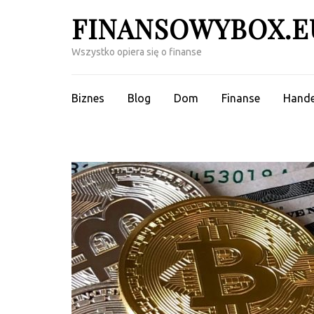
Skip
FINANSOWYBOX.E
to
content
Wszystko opiera się o finanse
(Press
Enter)
Biznes
Blog
Dom
Finanse
Hande