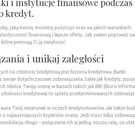
i i instytucje finansowe podczas
 kredyt.
czkę, jaką kwotę możemy pożyczyć oraz na jakich warunkach.
astyczność finansową i lepsze oferty. Jak zatem poprawić s
 które pomogą Ci ją zwiększyć.
zania i unikaj zaległości
ch na zdolność kredytową jest historia kredytowa. Banki
z swoje dotychczasowe zobowiązania, takie jak kredyty, pożyc
ach obniża Twoją ocenę w bazach takich jak BIK (Biuro Informa
 zdolności kredytowej to spłata przeterminowanych zobowiąz
oprawia Twój wizerunek w oczach kredytodawców, ale także bud
 z najważniejszych kryteriów oceny. Jeśli masz kilka zobowią
nsolidację długu – połączenie ich w jedną, niższą ratę, co uła