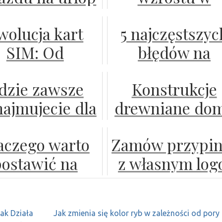
o czym należy
rolnictwie w
wolucja kart
5 najczęstszyc
pamiętać?
czym pomagaj
SIM: Od
błędów na
lasycznych
rozmowie
dzie zawsze
Konstrukcje
ozwiązań do
kwalifikacyjnej 
ajmujecie dla
drewniane do
eSIM
jak ich unikać
bie autokary?
szkieletowe 
aczego warto
Zamów przypin
nowoczesne
postawić na
z własnym log
rozwiązania
tki jak parkiet
nazwą firmy c
budowlane
nowoczesnych
nadrukiem
ak Działa
Jak zmienia się kolor ryb w zależności od pory
wnętrzach?