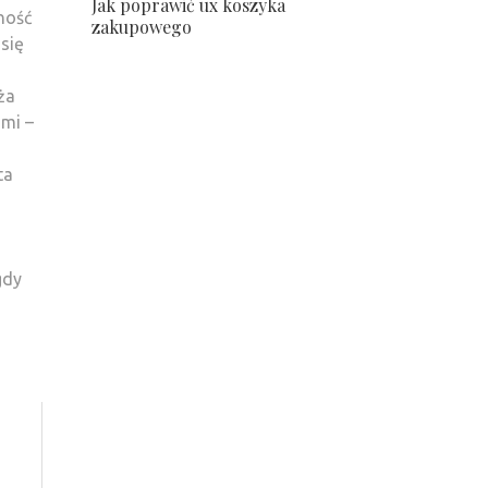
Jak poprawić ux koszyka
ność
zakupowego
się
ża
ami –
ta
gdy