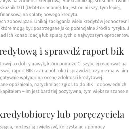
pływ na zdolność kredytową. Banki analizują stosunek Twoic
źnik DTI (Debt-to-Income). Im jest on niższy, tym lepiej,
 finansową na spłatę nowego kredytu.
ych zobowiązań. Unikaj zaciągania wielu kredytów jednocześni
które mogą być postrzegane jako potencjalne źródło ryzyka. J
nad ich konsolidacją lub spłatą tych o najwyższym oprocentow
redytową i sprawdź raport bik
ytowej to dobry nawyk, który pomoże Ci szybciej reagować na
wój raport BIK raz na pół roku i sprawdzić, czy nie ma w nim
gatywnie wpłynąć na ocenę zdolności kredytowej.
azane opóźnienia, natychmiast zgłoś to do BIK i odpowiednich
 kapitałem – im jest bardziej pozytywna, tym większe szanse n
redytobiorcy lub poręczyciela
zająca, możesz ją zwiększyć, korzystając z pomocy