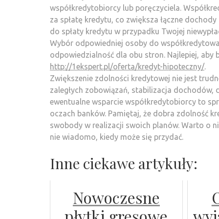
współkredytobiorcy lub poręczyciela. Współkre
za spłatę kredytu, co zwiększa łączne dochody 
do spłaty kredytu w przypadku Twojej niewypłac
Wybór odpowiedniej osoby do współkredytowani
odpowiedzialność dla obu stron. Najlepiej, aby
http://1ekspert.pl/oferta/kredyt-hipoteczny/
.
Zwiększenie zdolności kredytowej nie jest trudn
zaległych zobowiązań, stabilizacja dochodów, db
ewentualne wsparcie współkredytobiorcy to s
oczach banków. Pamiętaj, że dobra zdolność k
swobody w realizacji swoich planów. Warto o nią
nie wiadomo, kiedy może się przydać.
Inne ciekawe artykuły:
Nowoczesne
płytki gresowe
wyj