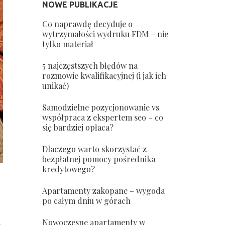
NOWE PUBLIKACJE
Co naprawdę decyduje o
wytrzymałości wydruku FDM – nie
tylko materiał
5 najczęstszych błędów na
rozmowie kwalifikacyjnej (i jak ich
unikać)
Samodzielne pozycjonowanie vs
współpraca z ekspertem seo – co
się bardziej opłaca?
Dlaczego warto skorzystać z
bezpłatnej pomocy pośrednika
kredytowego?
Apartamenty zakopane – wygoda
po całym dniu w górach
Nowoczesne apartamenty w