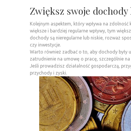
Zwiększ swoje dochody 
Kolejnym aspektem, który wpływa na zdolność k
większe i bardziej regularne wpływy, tym większ
dochody są nieregularne lub niskie, rozważ spo
czy inwestycje.
Warto również zadbać o to, aby dochody były u
zatrudnienie na umowę o pracę, szczególnie na 
Jeśli prowadzisz działalność gospodarczą, prz
przychody i zyski.