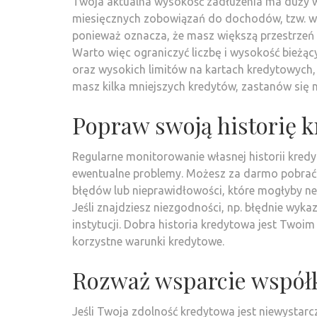
Twoja aktualna wysokość zadłużenia ma duży w
miesięcznych zobowiązań do dochodów, tzw. wska
ponieważ oznacza, że masz większą przestrzeń
Warto więc ograniczyć liczbę i wysokość bieżąc
oraz wysokich limitów na kartach kredytowych, 
masz kilka mniejszych kredytów, zastanów się 
Popraw swoją historię k
Regularne monitorowanie własnej historii kred
ewentualne problemy. Możesz za darmo pobrać s
błędów lub nieprawidłowości, które mogłyby ne
Jeśli znajdziesz niezgodności, np. błędnie wyk
instytucji. Dobra historia kredytowa jest Twoim
korzystne warunki kredytowe.
Rozważ wsparcie współk
Jeśli Twoja zdolność kredytowa jest niewystarc