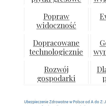
inspirowane
– 
Popraw
E
wyglądem betonu
widoczność
swojej firmy w
k
Dopracowane
G
sieci
r
technologicznie
wyn
modele dzielarek
sie
Rozwój
Dl
do chleba
gospodarki
cyfrowej – jakie
pły
wyzwania stoją
w 
Nawigacja
Ubezpieczenie Zdrowotne w Polsce od A do Z: J
przed