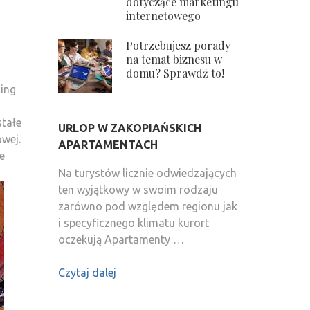
dotyczące marketingu
internetowego
Potrzebujesz porady
na temat biznesu w
domu? Sprawdź to!
cing
stałe
URLOP W ZAKOPIAŃSKICH
owej.
APARTAMENTACH
e
Na turystów licznie odwiedzających
ten wyjątkowy w swoim rodzaju
zarówno pod względem regionu jak
i specyficznego klimatu kurort
oczekują Apartamenty …
Czytaj dalej