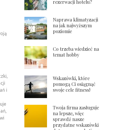
rezerwacji hotelu?
Naprawa klimatyzacji
na jak najwyższym
poziomie
woją
Co trzeba wiedzieć na
temat hobby
zki,
Wskazówki, które
cji
pomogą Ci osiągnąć
swoje cele fitness!
ań i
uje
Twoja firma zasługuje
zań,
na lepsze, więc
twi
sprawdź nasze
przydatne wskazówki