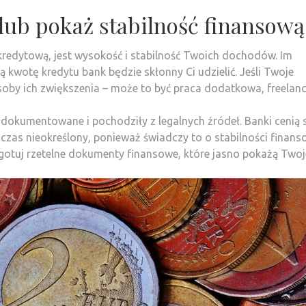
lub pokaż stabilność finansową
redytową, jest wysokość i stabilność Twoich dochodów. Im
ą kwotę kredytu bank będzie skłonny Ci udzielić. Jeśli Twoje
soby ich zwiększenia – może to być praca dodatkowa, freelan
dokumentowane i pochodziły z legalnych źródeł. Banki cenią 
czas nieokreślony, ponieważ świadczy to o stabilności finans
ygotuj rzetelne dokumenty finansowe, które jasno pokażą Twoj