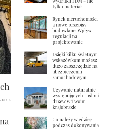
wydruku FDM – nie
tylko materiał
Rynek nieruchomości
a nowe przepisy
budowlane: Wpływ
regulacji na
projektowanie
Dzięki kilku świetnym
wskazówkom możesz
dużo zaoszczędzić na
ubezpieczeniu
samochodowym
ach
Używanie naturalnie
występujących roślin i
BLOG
drzew w Twoim
krajobrazie
 na
Co należy wiedzieć
podczas dokonywania