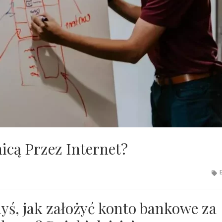
icą Przez Internet?
dyś, jak założyć konto bankowe za