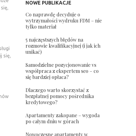
może
NOWE PUBLIKACJE
się,
Co naprawdę decyduje o
wytrzymałości wydruku FDM – nie
tylko materiał
5 najczęstszych błędów na
rozmowie kwalifikacyjnej (i jak ich
sługi
unikać)
 się,
Samodzielne pozycjonowanie vs
współpraca z ekspertem seo – co
się bardziej opłaca?
Dlaczego warto skorzystać z
bezpłatnej pomocy pośrednika
anów
kredytowego?
Apartamenty zakopane – wygoda
po całym dniu w górach
Nowoczesne apartamenty w