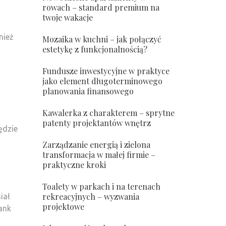
rowach – standard premium na
twoje wakacje
nież
Mozaika w kuchni – jak połączyć
estetykę z funkcjonalnością?
Fundusze inwestycyjne w praktyce
jako element długoterminowego
planowania finansowego
Kawalerka z charakterem – sprytne
o
patenty projektantów wnętrz
ędzie
Zarządzanie energią i zielona
transformacja w małej firmie –
praktyczne kroki
Toalety w parkach i na terenach
rekreacyjnych – wyzwania
iał
projektowe
ank