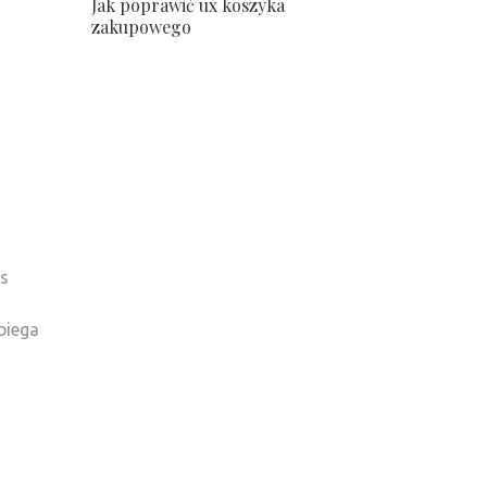
Jak poprawić ux koszyka
zakupowego
as
biega