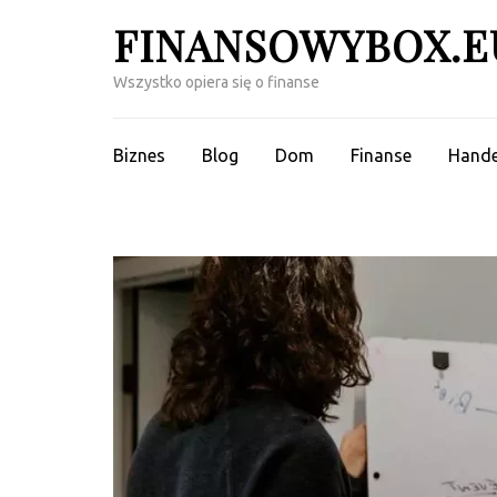
Skip
FINANSOWYBOX.E
to
content
Wszystko opiera się o finanse
(Press
Enter)
Biznes
Blog
Dom
Finanse
Hande