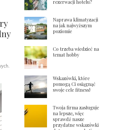
rezerwacji hotelu?
Naprawa klimatyzacji
ry
na jak najwyższym
dny
poziomie
Co trzeba wiedzieć na
temat hobby
wych.
Wskazówki, które
pomogą Ci osiągnąć
swoje cele fitness!
Twoja firma zasługuje
na lepsze, więc
sprawdź nasze
przydatne wskazówki