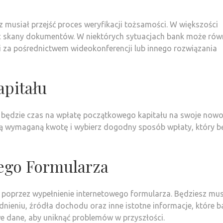
usiał przejść proces weryfikacji tożsamości. W większości
ąc skany dokumentów. W niektórych sytuacjach bank może rów
i za pośrednictwem wideokonferencji lub innego rozwiązania
pitału
 będzie czas na wpłatę początkowego kapitału na swoje now
ną wymaganą kwotę i wybierz dogodny sposób wpłaty, który b
wego Formularza
 poprzez wypełnienie internetowego formularza. Będziesz mus
nieniu, źródła dochodu oraz inne istotne informacje, które b
 dane, aby uniknąć problemów w przyszłości.