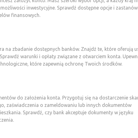
hcesz założyć konto. Masz szeroki wybór opcji, a każdy kraj 
 możliwości inwestycyjne. Sprawdź dostępne opcje i zastanów 
 celów finansowych.
ora na zbadanie dostępnych banków. Znajdź te, które oferują u
 Sprawdź warunki i opłaty związane z otwarciem konta. Upewnij
chnologiczne, które zapewnią ochronę Twoich środków.
entów do założenia konta. Przygotuj się na dostarczenie sk
ego, zaświadczenia o zameldowaniu lub innych dokumentów
ieszkania. Sprawdź, czy bank akceptuje dokumenty w języku
zenia.