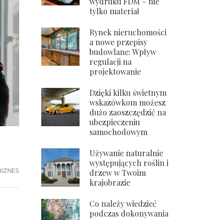
wydruku FDM – nie
tylko materiał
Rynek nieruchomości
a nowe przepisy
budowlane: Wpływ
regulacji na
projektowanie
Dzięki kilku świetnym
wskazówkom możesz
dużo zaoszczędzić na
ubezpieczeniu
samochodowym
Używanie naturalnie
występujących roślin i
BIZNES
drzew w Twoim
krajobrazie
Co należy wiedzieć
podczas dokonywania