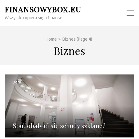
Skip
FINANSOWYBOX.EU
to
Wszystko opiera się o finanse
content
(Press
Enter)
Home
>
Biznes
(Page 4)
Biznes
Dom
Spodobały ci się schody szklane?