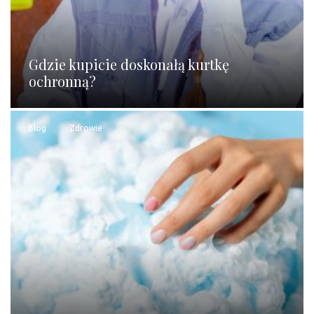
Gdzie kupicie doskonałą kurtkę
ochronną?
Blog
Zdrowie