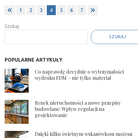
Stronicowanie
1
2
3
4
5
6
7
wpisów
Szukaj
SZUKAJ
POPULARNE ARTYKUŁY
Co naprawdę decyduje o wytrzymałości
wydruku FDM – nie tylko materiał
Rynek nieruchomości a nowe przepisy
budowlane: Wpływ regulacji na
projektowanie
Dzięki kilku świetnym wskazówkom możesz