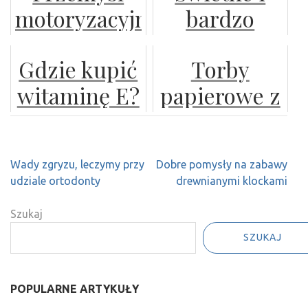
motoryzacyjny
bardzo
wybrać?
okolicy!
a ochrona
smaczne
Gdzie kupić
Torby
środowiska:
krówki z
witaminę E?
papierowe z
Nowe
logo
nadrukiem
technologie
i cele
Nawigacja
Wady zgryzu, leczymy przy
Dobre pomysły na zabawy
zrównoważonego
wpisu
udziale ortodonty
drewnianymi klockami
rozwoju
Szukaj
SZUKAJ
POPULARNE ARTYKUŁY