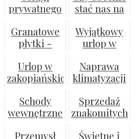
prywatnego
stać nas na
detektywa
renomowane
Granatowe
Wyjątkowy
dla osób
robocze
płytki -
urlop w
fizycznych i
buty
stylowe
polanicy
firm
ochronne?
Urlop w
Naprawa
rozwiązanie
zdrój:
zakopiańskich
klimatyzacji
do różnych
zaplanuj
apartamentach
na jak
pomieszczeń
nocleg w
Schody
Sprzedaż
najwyższym
komfortowym
wewnętrzne
znakomitych
poziomie
domku i
do domu –
dzbanków
ciesz się
Przemysł
Świetne i
jakie
filtrujących
urokami