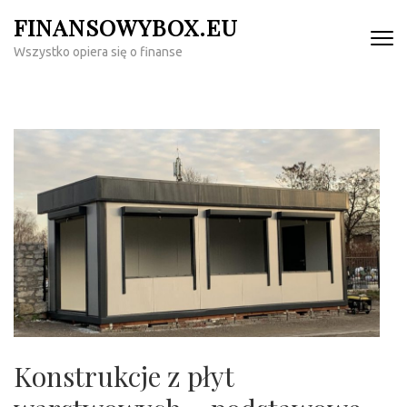
Skip
FINANSOWYBOX.EU
to
Wszystko opiera się o finanse
content
(Press
Enter)
Konstrukcje z płyt