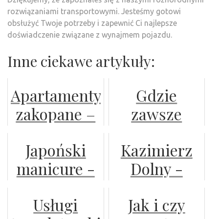
rozwiązaniami transportowymi. Jesteśmy gotowi
obsłużyć Twoje potrzeby i zapewnić Ci najlepsze
doświadczenie związane z wynajmem pojazdu.
Inne ciekawe artykuły:
Apartamenty
Gdzie
zakopane –
zawsze
komfortowy
wynajmujecie
Japoński
Kazimierz
odpoczynek
dla siebie
manicure -
Dolny -
w centrum
autokary?
szkolenie
Szukasz
górskiego
Usługi
Jak i czy
interesującego
kurortu